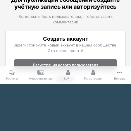
учётную запись или авторизуйтесь
Вы должны быть пользователем, чтобы оставить
комментарий
Создать аккаунт
Зарегистрируйте новый аккаунт в нашем сообществе.
Это очень просто!
Регистрация нового пользователя
Войти
Форумы
Непрочитанные
Войти
Регистрация
Больше
Уже есть аккаунт? Войти в систему.
Войти
Главная
Галерея
The Elder Scrolls
Фан-арт и комиксы
П