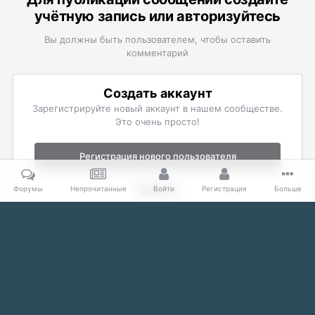
учётную запись или авторизуйтесь
Вы должны быть пользователем, чтобы оставить
комментарий
Создать аккаунт
Зарегистрируйте новый аккаунт в нашем сообществе.
Это очень просто!
Регистрация нового пользователя
Войти
Форумы
Непрочитанные
Войти
Регистрация
Больше
Уже есть аккаунт? Войти в систему.
Войти
Главная
Галерея
The Elder Scrolls
Фан-арт и комиксы
Б