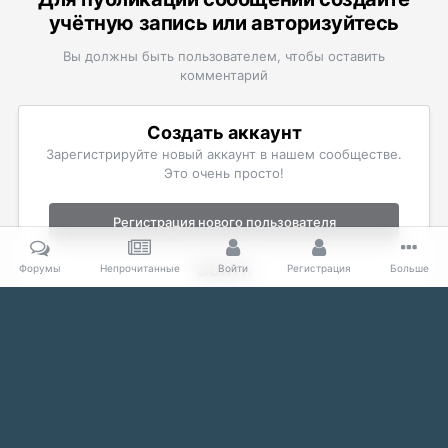
учётную запись или авторизуйтесь
Вы должны быть пользователем, чтобы оставить
комментарий
Создать аккаунт
Зарегистрируйте новый аккаунт в нашем сообществе.
Это очень просто!
Регистрация нового пользователя
Войти
Форумы
Непрочитанные
Войти
Регистрация
Больше
Уже есть аккаунт? Войти в систему.
Войти
Главная
Галерея
The Elder Scrolls
Скриншоты Skyrim
20