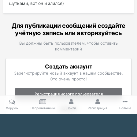
шутками, вот он и злился)
Для публикации сообщений создайте
учётную запись или авторизуйтесь
Вы должны быть пользователем, чтобы оставить
комментарий
Создать аккаунт
Зарегистрируйте новый аккаунт в нашем сообществе.
Это очень просто!
Регистрация нового пользователя
Войти
Форумы
Непрочитанные
Войти
Регистрация
Больше
Уже есть аккаунт? Войти в систему.
Войти