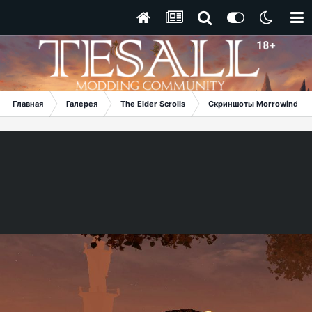
Главная
Галерея
The Elder Scrolls
Скриншоты Morrowind