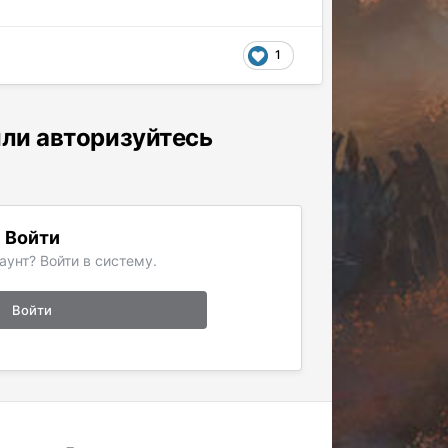
1
или авторизуйтесь
Войти
аунт? Войти в систему.
Войти