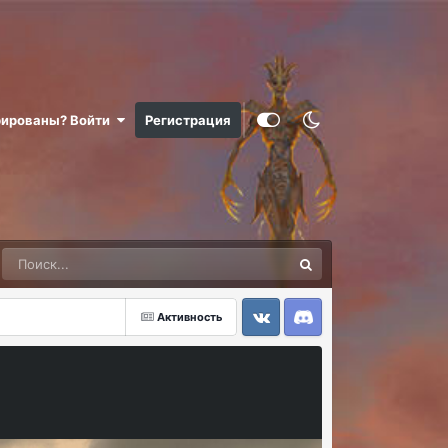
рированы? Войти
Регистрация
Активность
VK
Discord