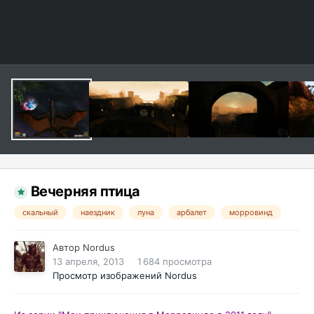
Вечерняя птица
скальный
наездник
луна
арбалет
морровинд
Автор
Nordus
13 апреля, 2013
1 684 просмотра
Просмотр изображений Nordus