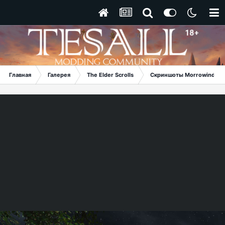
Главная
Галерея
The Elder Scrolls
Скриншоты Morrowind