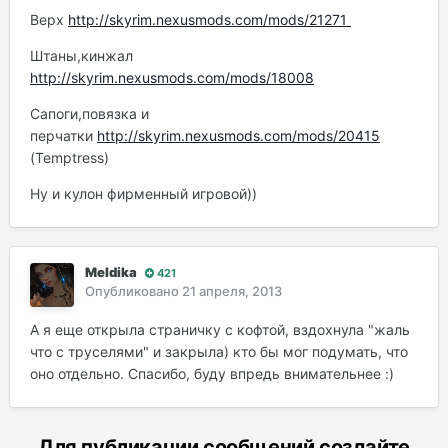
Верх
http://skyrim.nexusmods.com/mods/21271
Штаны,кинжал
http://skyrim.nexusmods.com/mods/18008
Сапоги,повязка и
перчатки
http://skyrim.nexusmods.com/mods/20415
(Temptress)
Ну и кулон фирменный игровой))
Meldika
421
Опубликовано
21 апреля, 2013
А я еще открыла страничку с кофтой, вздохнула "жаль
что с труселями" и закрыла) кто бы мог подумать, что
оно отдельно. Спасибо, буду впредь внимательнее :)
Для публикации сообщений создайте