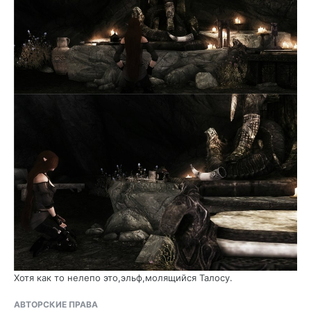
Хотя как то нелепо это,эльф,молящийся Талосу.
АВТОРСКИЕ ПРАВА