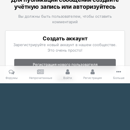
учётную запись или авторизуйтесь
Вы должны быть пользователем, чтобы оставить
комментарий
Создать аккаунт
Зарегистрируйте новый аккаунт в нашем сообществе.
Это очень просто!
Регистрация нового пользователя
Войти
Форумы
Непрочитанные
Войти
Регистрация
Больше
Уже есть аккаунт? Войти в систему.
Войти
Главная
Галерея
The Elder Scrolls
Скриншоты Skyrim
М