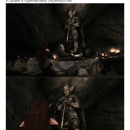
И дофига одинаковых скриншотов!