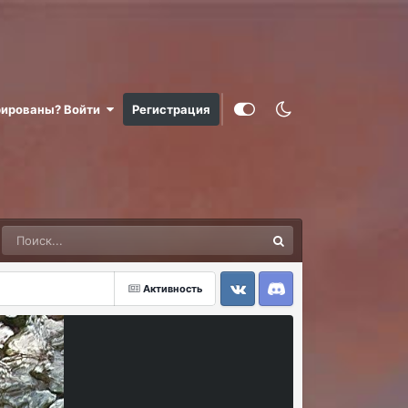
рированы? Войти
Регистрация
Активность
VK
Discord