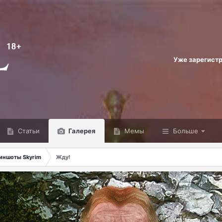
Уже зарегист
Статьи
Галерея
Мемы
Больше
иншоты Skyrim
Жду!