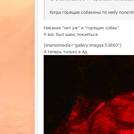
Когда горящие собакены по небу полетят
Никаких "нет уж" и "горящих собак"
У вас был шанс покаяться
[sharedmedia="gallery:images:53660"]
А теперь только в Ад.