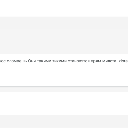
ос сломаешь Они такими тихими становятся прям милота :zlora