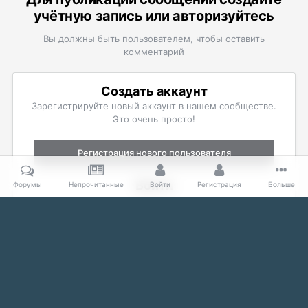
учётную запись или авторизуйтесь
Вы должны быть пользователем, чтобы оставить
комментарий
Создать аккаунт
Зарегистрируйте новый аккаунт в нашем сообществе.
Это очень просто!
Регистрация нового пользователя
Войти
Форумы
Непрочитанные
Войти
Регистрация
Больше
Уже есть аккаунт? Войти в систему.
Войти
Главная
Галерея
The Elder Scrolls
Скриншоты Skyrim
В