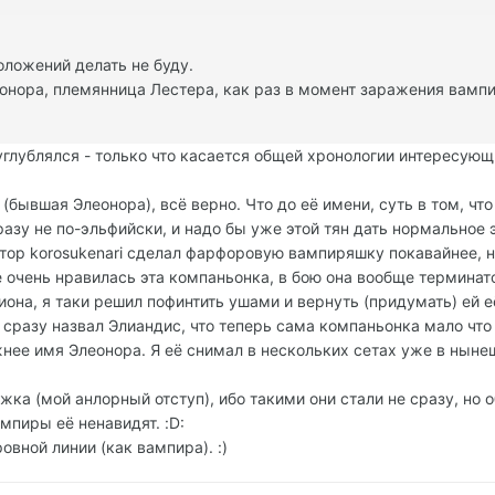
ложений делать не буду.
леонора, племянница Лестера, как раз в момент заражения вам
бо углублялся - только что касается общей хронологии интересу
бывшая Элеонора), всё верно. Что до её имени, суть в том, чт
разу не по-эльфийски, и надо бы уже этой тян дать нормальное 
автор korosukenari сделал фарфоровую вампиряшку покавайнее, 
 очень нравилась эта компаньонка, в бою она вообще терминато
иона, я таки решил пофинтить ушами и вернуть (придумать) ей 
 сразу назвал Элиандис, что теперь сама компаньонка мало чт
жнее имя Элеонора. Я её снимал в нескольких сетах уже в нын
рижка (мой анлорный отступ), ибо такими они стали не сразу, но
мпиры её ненавидят. :D:
овной линии (как вампира). :)