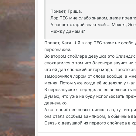
Привет, Гриша.
Лор ТЕС мне слабо знаком, даже предпо
А насчет старой знакомой ... Может, Э
между дамами?
Привет, Катя. :) Я в лор ТЕС тоже не осо
персонажей.
Во втором спойлере девушка это Элиандис (
спохватился о том что Элеонора звучит ни 
что ей дал японский автор мода. Просто 
заморочился лором от слова вообще, а мне
меняя. Потом уже когда её исцеляли у Фал
В перезапуске я переделал её внешность и
Думаю, что уже не буду использовать пре
давненько.
А вот насчёт её новых синих глаз, тут инт
она стала особым вампиром, а обычные ва
Связь с девушкой из первого спойлера в кр