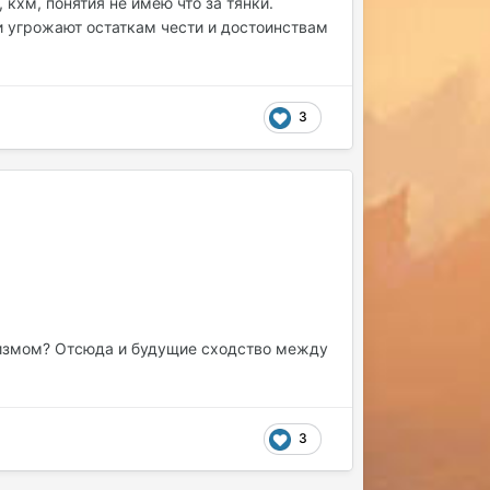
кхм, понятия не имею что за тянки.
и угрожают остаткам чести и достоинствам
3
иризмом? Отсюда и будущие сходство между
3