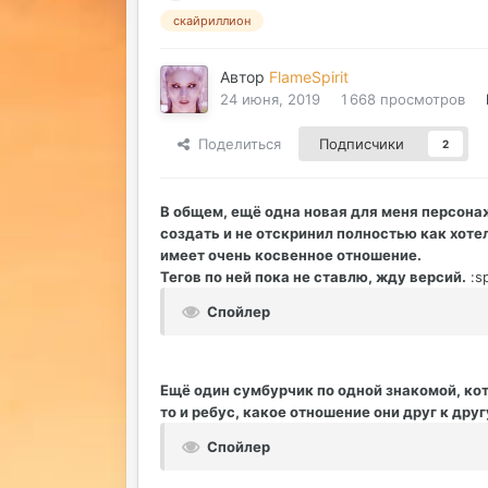
скайриллион
Автор
FlameSpirit
24 июня, 2019
1 668 просмотров
Поделиться
Подписчики
2
В общем, ещё одна новая для меня персонаж
создать и не отскринил полностью как хотел
имеет очень косвенное отношение.
Тегов по ней пока не ставлю, жду версий.
:sp
Спойлер
Ещё один сумбурчик по одной знакомой, кот
то и ребус, какое отношение они друг к друг
Спойлер