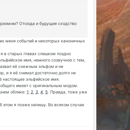
пиризмом? Отсюда и будущие сходство
ющих меня событий и некоторых каноничных
о я в старых главах слишком поздно
эльфийское имя, немного созвучное с тем,
назвал её снежным эльфом и не
р, и я её снимал достаточно долго не
её настоящее эльфийское имя.
о общего имеет с оригинальным модом.
ешнем облике:
1
,
2
,
3
,
4
,
5
. Правда, тоже уже
 об этом я позже напишу. Во всяком случае