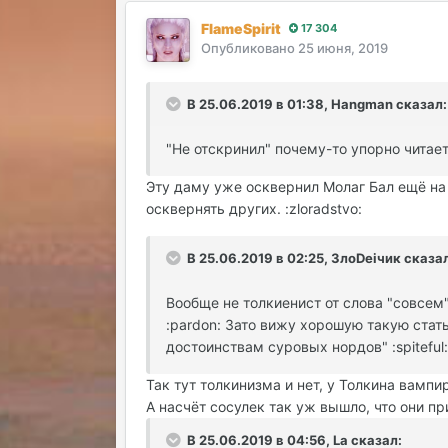
FlameSpirit
17 304
Опубликовано
25 июня, 2019
В 25.06.2019 в 01:38, Hangman сказал:
"Не отскринил" почему-то упорно читаетс
Эту даму уже осквернил Молаг Бал ещё на 
осквернять других. :zloradstvo:
В 25.06.2019 в 02:25, ЗлоDeiчик сказал
Вообще не толкиенист от слова "совсем"
:pardon: Зато вижу хорошую такую стат
достоинствам суровых нордов" :spiteful:
Так тут толкинизма и нет, у Толкина вампир
А насчёт сосулек так уж вышло, что они прил
В 25.06.2019 в 04:56, La сказал: