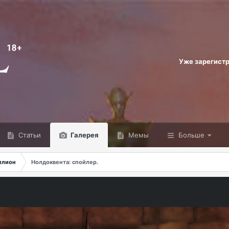
Уже зарегист
Статьи
Галерея
Мемы
Больше
ллион
Нолдоквента: спойлер.