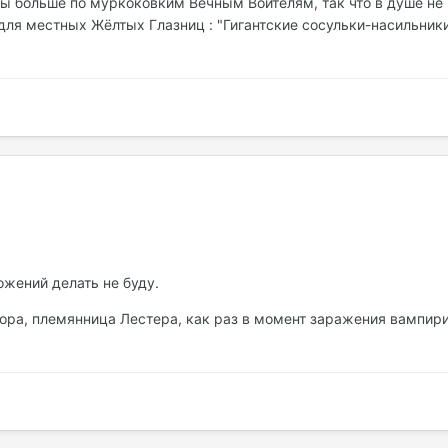
ы больше по муркоковким Вечным Воителям, так что в душе не , 
для местных Жёлтых Глазниц : "Гигантские сосульки-насильник
жений делать не буду.
онора, племянница Лестера, как раз в момент заражения вамп