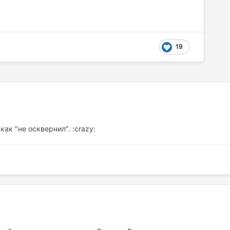
19
ак "не осквернил". :crazy: