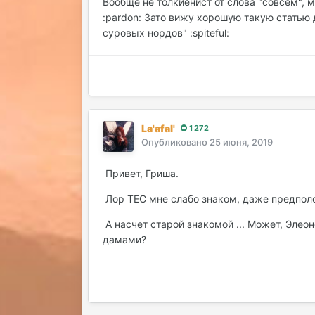
Вообще не толкиенист от слова "совсем", м
:pardon: Зато вижу хорошую такую статью 
суровых нордов" :spiteful:
La'afal'
1 272
Опубликовано
25 июня, 2019
Привет, Гриша.
Лор ТЕС мне слабо знаком, даже предполо
А насчет старой знакомой ... Может, Эле
дамами?