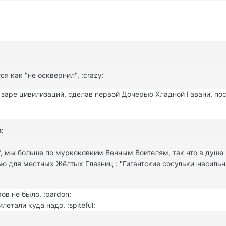
я как "не осквернил". :crazy:
заре цивилизаций, сделав первой Дочерью Хладной Гавани, посл
:
, мы больше по муркоковким Вечным Воителям, так что в душе не
ью для местных Жёлтых Глазниц : "Гигантские сосульки-насильн
ов не было. :pardon:
етали куда надо. :spiteful: