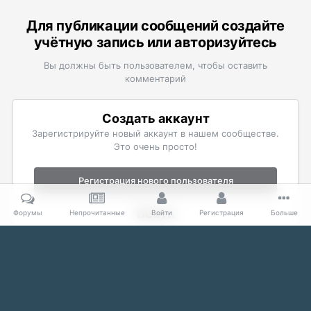
Для публикации сообщений создайте
учётную запись или авторизуйтесь
Вы должны быть пользователем, чтобы оставить
комментарий
Создать аккаунт
Зарегистрируйте новый аккаунт в нашем сообществе.
Это очень просто!
Регистрация нового пользователя
Войти
Форумы
Непрочитанные
Войти
Регистрация
Больше
Уже есть аккаунт? Войти в систему.
Войти