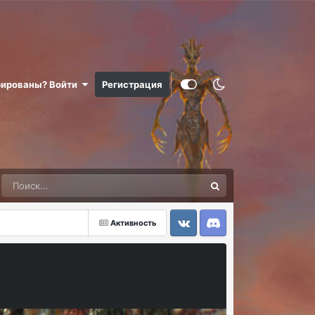
рированы? Войти
Регистрация
Активность
VK
Discord