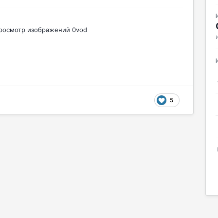
росмотр изображений 0vod
5