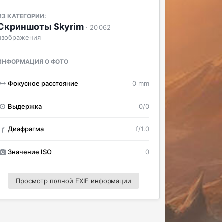
ИЗ КАТЕГОРИИ:
Скриншоты Skyrim
· 20 062
изображения
ИНФОРМАЦИЯ О ФОТО
Фокусное расстояние
0 mm
Выдержка
0/0
Диафрагма
f/1.0
f
Значение ISO
0
Просмотр полной EXIF информации