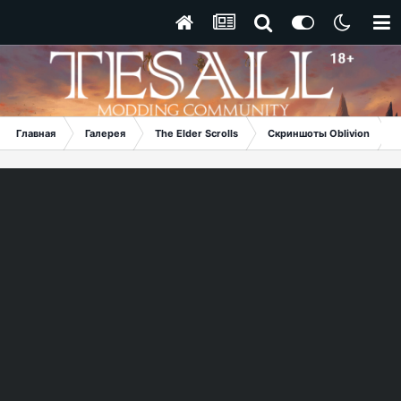
Главная
Галерея
The Elder Scrolls
Скриншоты Oblivion