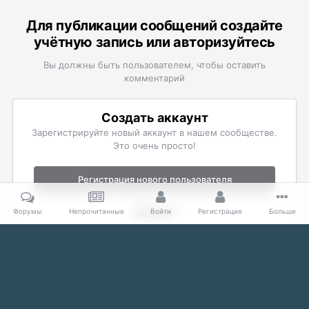
Для публикации сообщений создайте
учётную запись или авторизуйтесь
Вы должны быть пользователем, чтобы оставить
комментарий
Создать аккаунт
Зарегистрируйте новый аккаунт в нашем сообществе.
Это очень просто!
Регистрация нового пользователя
Войти
Форумы
Непрочитанные
Войти
Регистрация
Больше
Уже есть аккаунт? Войти в систему.
Войти