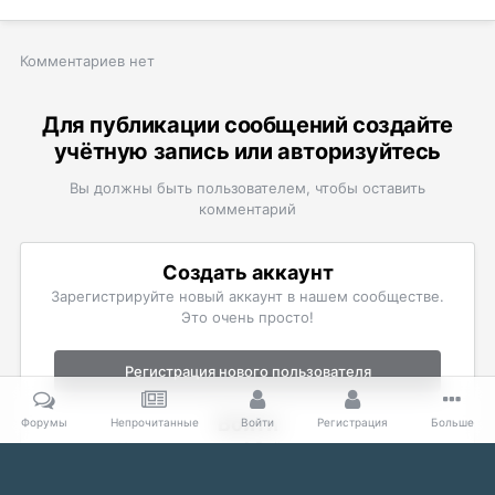
Комментариев нет
Для публикации сообщений создайте
учётную запись или авторизуйтесь
Вы должны быть пользователем, чтобы оставить
комментарий
Создать аккаунт
Зарегистрируйте новый аккаунт в нашем сообществе.
Это очень просто!
Регистрация нового пользователя
Войти
Форумы
Непрочитанные
Войти
Регистрация
Больше
Уже есть аккаунт? Войти в систему.