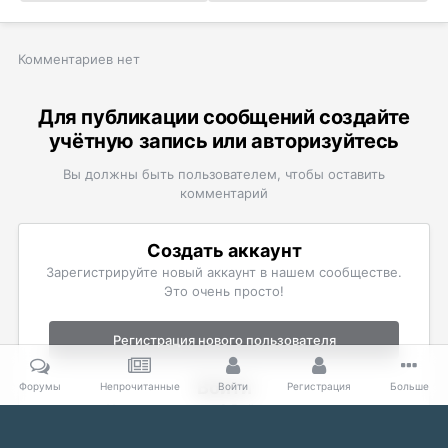
Комментариев нет
Для публикации сообщений создайте
учётную запись или авторизуйтесь
Вы должны быть пользователем, чтобы оставить
комментарий
Создать аккаунт
Зарегистрируйте новый аккаунт в нашем сообществе.
Это очень просто!
Регистрация нового пользователя
Войти
Форумы
Непрочитанные
Войти
Регистрация
Больше
Уже есть аккаунт? Войти в систему.