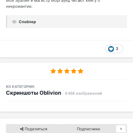
Моя Эралин и магистр Моргаунд читают книгу о
некромантии.
Спойлер
2
ИЗ КАТЕГОРИИ:
Скриншоты Oblivion
· 4 468 изображений
Поделиться
Подписчики
1