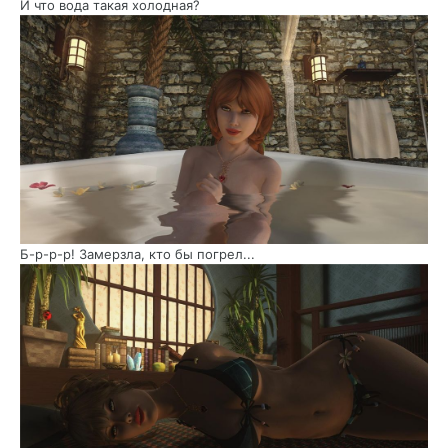
И что вода такая холодная?
Б-р-р-р! Замерзла, кто бы погрел...