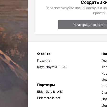
Создать ак
Зарегистрируйте новый аккаунт в н
просто!
Регистрация нового п
О сайте
На
Правила
Гла
Клуб Друзей TESAll
Фо
Нов
Мо
Партнеры
Гал
Elder Scrolls Wiki
Ста
Elderscrolls.net
Вид
Ме