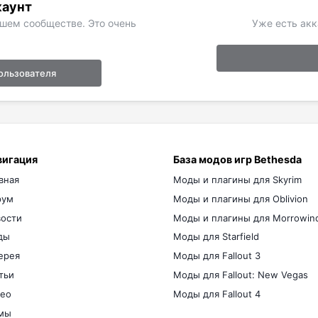
каунт
ашем сообществе. Это очень
Уже есть акк
ользователя
вигация
База модов игр Bethesda
вная
Моды и плагины для Skyrim
рум
Моды и плагины для Oblivion
ости
Моды и плагины для Morrowin
ды
Моды для Starfield
ерея
Моды для Fallout 3
тьи
Моды для Fallout: New Vegas
ео
Моды для Fallout 4
мы