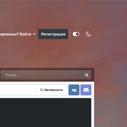
рированы? Войти
Регистрация
Активность
VK
Discord