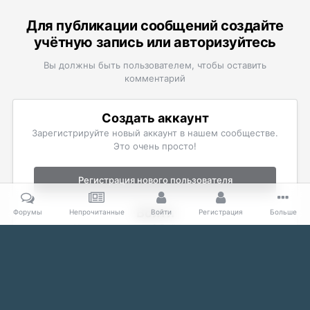
Для публикации сообщений создайте
учётную запись или авторизуйтесь
Вы должны быть пользователем, чтобы оставить
комментарий
Создать аккаунт
Зарегистрируйте новый аккаунт в нашем сообществе.
Это очень просто!
Регистрация нового пользователя
Войти
Форумы
Непрочитанные
Войти
Регистрация
Больше
Уже есть аккаунт? Войти в систему.
Войти