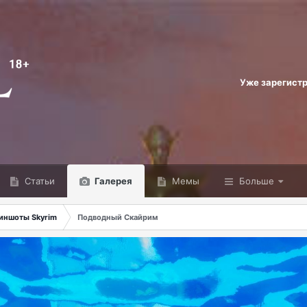
Уже зарегист
Статьи
Галерея
Мемы
Больше
иншоты Skyrim
Подводный Скайрим