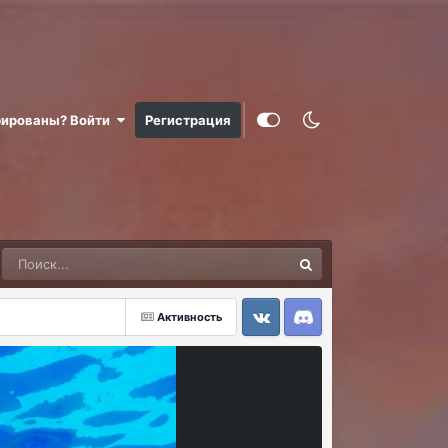
рированы? Войти
Регистрация
Активность
VK
Discord