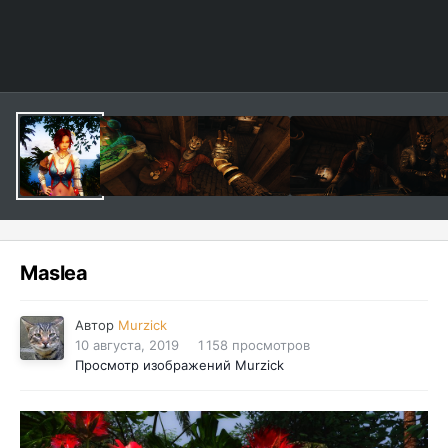
Maslea
Автор
Murzick
10 августа, 2019
1 158 просмотров
Просмотр изображений Murzick