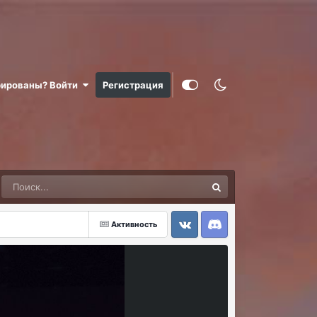
рированы? Войти
Регистрация
Активность
VK
Discord