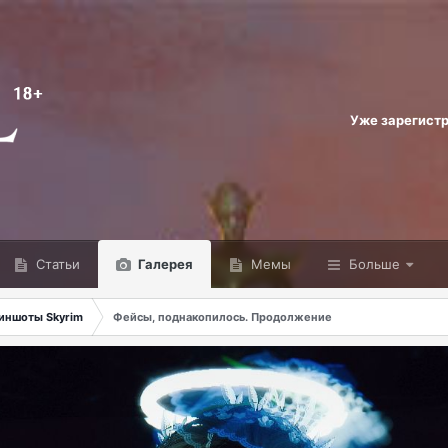
Уже зарегист
Статьи
Галерея
Мемы
Больше
иншоты Skyrim
Фейсы, поднакопилось. Продолжение