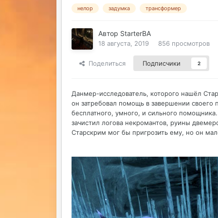
нелор
задумка
трансформер
Автор
StarterBA
18 августа, 2019
856 просмотров
Поделиться
Подписчики
2
Данмер-исследователь, которого нашёл Стар
он затребовал помощь в завершении своего 
бесплатного, умного, и сильного помощника.
зачистил логова некромантов, руины двемер
Старскрим мог бы пригрозить ему, но он мало