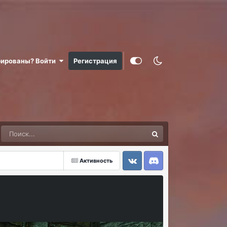
рированы? Войти
Регистрация
Активность
VK
Discord