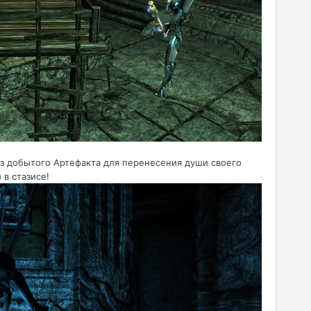
из добытого Артефакта для перенесения души своего
в стазисе!