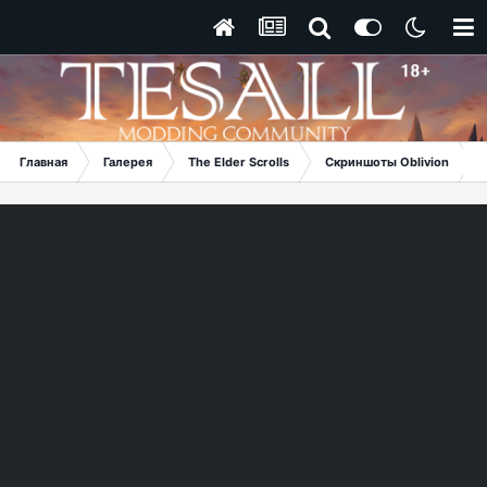
Главная
Галерея
The Elder Scrolls
Скриншоты Oblivion