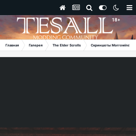
Главная
Галерея
The Elder Scrolls
Скриншоты Morrowind