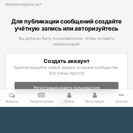
Комментариев нет
Для публикации сообщений создайте
учётную запись или авторизуйтесь
Вы должны быть пользователем, чтобы оставить
комментарий
Создать аккаунт
Зарегистрируйте новый аккаунт в нашем сообществе.
Это очень просто!
Регистрация нового пользователя
Войти
Форумы
Непрочитанные
Войти
Регистрация
Больше
Уже есть аккаунт? Войти в систему.
Войти