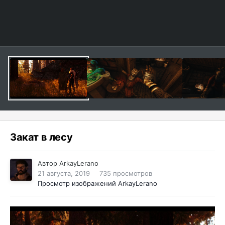
Закат в лесу
Автор
ArkayLerano
21 августа, 2019
735 просмотров
Просмотр изображений ArkayLerano