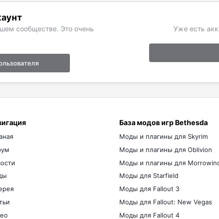
каунт
ашем сообществе. Это очень
Уже есть акк
ользователя
вигация
База модов игр Bethesda
вная
Моды и плагины для Skyrim
рум
Моды и плагины для Oblivion
ости
Моды и плагины для Morrowin
ды
Моды для Starfield
ерея
Моды для Fallout 3
тьи
Моды для Fallout: New Vegas
ео
Моды для Fallout 4