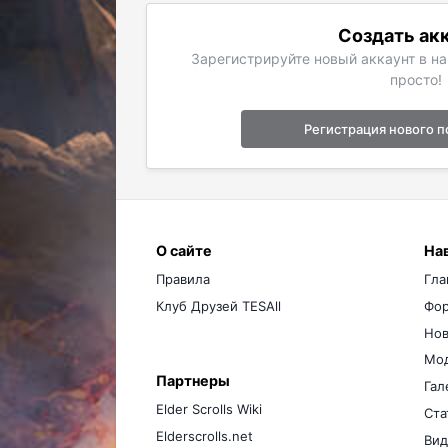
Создать ак
Зарегистрируйте новый аккаунт в н
просто!
Регистрация нового п
О сайте
На
Правила
Гла
Клуб Друзей TESAll
Фо
Нов
Мо
Партнеры
Гал
Elder Scrolls Wiki
Ста
Elderscrolls.net
Вид