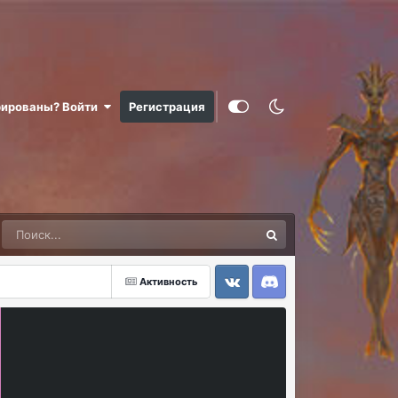
рированы? Войти
Регистрация
Активность
VK
Discord