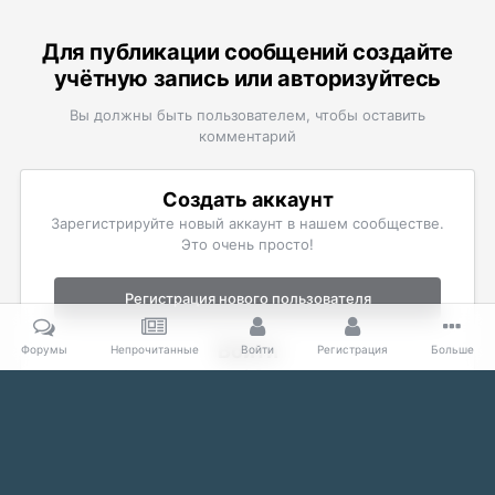
Для публикации сообщений создайте
учётную запись или авторизуйтесь
Вы должны быть пользователем, чтобы оставить
комментарий
Создать аккаунт
Зарегистрируйте новый аккаунт в нашем сообществе.
Это очень просто!
Регистрация нового пользователя
Войти
Форумы
Непрочитанные
Войти
Регистрация
Больше
Уже есть аккаунт? Войти в систему.
Войти