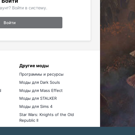
Войти
аунт? Войти в систему.
Войти
Другие моды
Программы и ресурсы
Моды для Dark Souls
d
Моды для Mass Effect
Моды для STALKER
Моды для Sims 4
Star Wars: Knights of the Old
Republic II
Моды для Stellaris