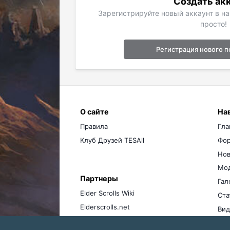
Создать ак
Зарегистрируйте новый аккаунт в н
просто!
Регистрация нового п
О сайте
На
Правила
Гла
Клуб Друзей TESAll
Фо
Нов
Мо
Партнеры
Гал
Elder Scrolls Wiki
Ста
Elderscrolls.net
Вид
Ме