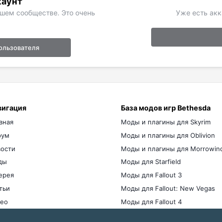
каунт
ашем сообществе. Это очень
Уже есть акк
ользователя
вигация
База модов игр Bethesda
вная
Моды и плагины для Skyrim
рум
Моды и плагины для Oblivion
ости
Моды и плагины для Morrowin
ды
Моды для Starfield
ерея
Моды для Fallout 3
тьи
Моды для Fallout: New Vegas
ео
Моды для Fallout 4
мы