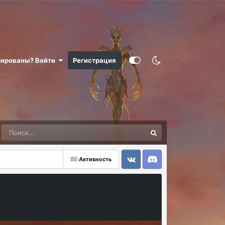
рированы? Войти
Регистрация
Активность
VK
Discord