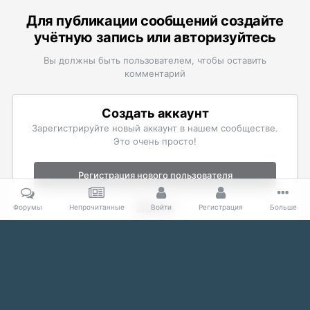
Для публикации сообщений создайте
учётную запись или авторизуйтесь
Вы должны быть пользователем, чтобы оставить
комментарий
Создать аккаунт
Зарегистрируйте новый аккаунт в нашем сообществе.
Это очень просто!
Регистрация нового пользователя
Войти
Форумы
Непрочитанные
Войти
Регистрация
Больше
Уже есть аккаунт? Войти в систему.
Войти
Главная
Галерея
The Elder Scrolls
Скриншоты Oblivion