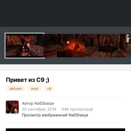
Привет из C9 ;)
oblivion
mod
c9
Автор
NaSStasya
20 сентября, 2019
946 просмотров
Просмотр изображений NaSStasya