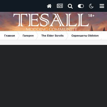
Главная
Галерея
The Elder Scrolls
Скриншоты Oblivion