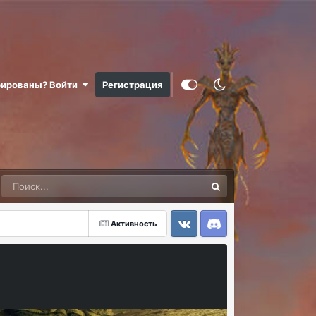
рированы? Войти
Регистрация
Активность
VK
Discord