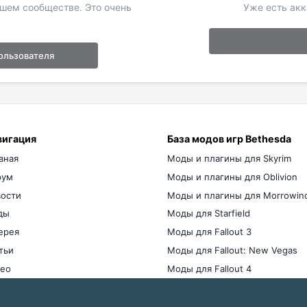
ашем сообществе. Это очень
Уже есть акк
ользователя
вигация
База модов игр Bethesda
вная
Моды и плагины для Skyrim
рум
Моды и плагины для Oblivion
ости
Моды и плагины для Morrowin
ды
Моды для Starfield
ерея
Моды для Fallout 3
тьи
Моды для Fallout: New Vegas
ео
Моды для Fallout 4
мы
ги