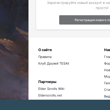
Зарегистрируйте новый аккаунт в н
просто!
Регистрация нового п
О сайте
На
Правила
Гла
Клуб Друзей TESAll
Фо
Нов
Мо
Партнеры
Гал
Elder Scrolls Wiki
Ста
Elderscrolls.net
Вид
Ме
Бло