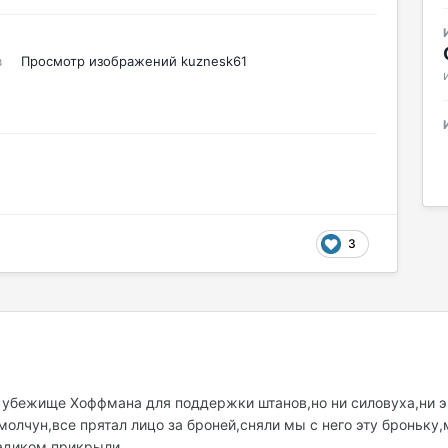
в
Просмотр изображений kuznesk61
3
в убежище Хоффмана для поддержки штанов,но ни силовуха,ни э
,молчун,все прятал лицо за броней,сняли мы с него эту броньк
адиком прикрыли.