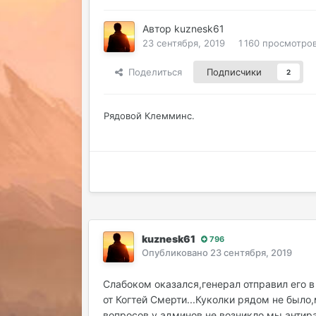
Автор
kuznesk61
23 сентября, 2019
1 160 просмотро
Поделиться
Подписчики
2
Рядовой Клемминс.
kuznesk61
796
Опубликовано
23 сентября, 2019
Слабоком оказался,генерал отправил его 
от Когтей Смерти...Куколки рядом не было
вопросов у админов не возникло,мы антир