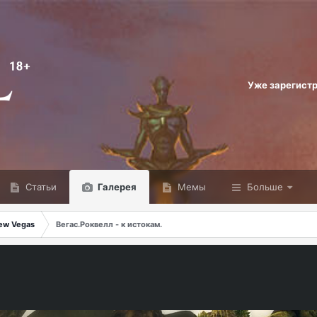
Уже зарегист
Статьи
Галерея
Мемы
Больше
ew Vegas
Вегас.Роквелл - к истокам.