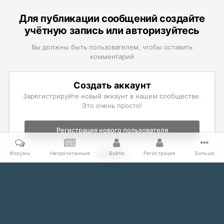
Для публикации сообщений создайте
учётную запись или авторизуйтесь
Вы должны быть пользователем, чтобы оставить
комментарий
Создать аккаунт
Зарегистрируйте новый аккаунт в нашем сообществе.
Это очень просто!
Регистрация нового пользователя
Войти
Форумы
Непрочитанные
Войти
Регистрация
Больше
Уже есть аккаунт? Войти в систему.
Войти