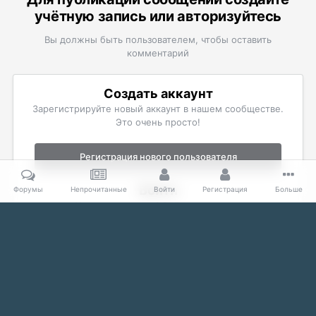
учётную запись или авторизуйтесь
Вы должны быть пользователем, чтобы оставить
комментарий
Создать аккаунт
Зарегистрируйте новый аккаунт в нашем сообществе.
Это очень просто!
Регистрация нового пользователя
Войти
Форумы
Непрочитанные
Войти
Регистрация
Больше
Уже есть аккаунт? Войти в систему.
Войти
Главная
Галерея
The Elder Scrolls
Скриншоты Skyrim
На