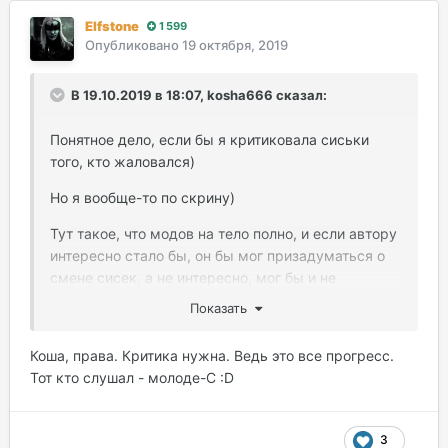
Elfstone
1 599
Опубликовано
19 октября, 2019
В 19.10.2019 в 18:07, kosha666 сказал:
Понятное дело, если бы я критиковала сиськи
того, кто жаловался)
Но я вообще-то по скрину)
Тут такое, что модов на тело полно, и если автору
интересно стало бы, он бы мог призадуматься о
смене сисек, а не интересно, мог бы и не
задумываться, а послать меня лесом. Я бы не
Показать
обиделась)
Коша, права. Критика нужна. Ведь это все прогресс.
Лично мне такие замечания очень помогают
Тот кто слушал - молоде-С :D
видеть какие-то недостатки моих скринов.
Впрочем мне и не такое рисовали под скринами и
то я не бежала жаловаться)
3