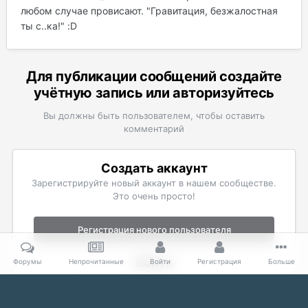
любом случае провисают. "Гравитация, безжалостная
ты с..ка!" :D
Для публикации сообщений создайте
учётную запись или авторизуйтесь
Вы должны быть пользователем, чтобы оставить
комментарий
Создать аккаунт
Зарегистрируйте новый аккаунт в нашем сообществе.
Это очень просто!
Регистрация нового пользователя
Войти
Форумы
Непрочитанные
Войти
Регистрация
Больше
Уже есть аккаунт? Войти в систему.