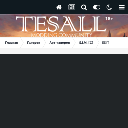
Главная
Галерея
Арт-галерея
S.I.M. [C]
EDIT