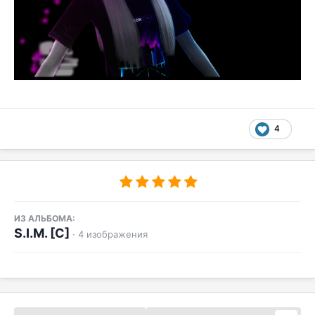
4
ИЗ АЛЬБОМА:
S.I.M. [C]
· 4 изображения