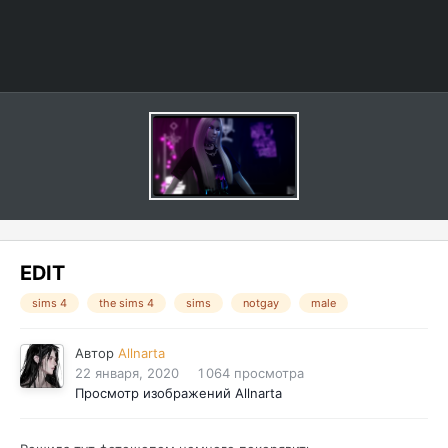
EDIT
sims 4
the sims 4
sims
notgay
male
Автор
Allnarta
22 января, 2020
1 064 просмотра
Просмотр изображений Allnarta