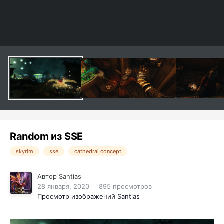
Random из SSE
skyrim
sse
cathedral concept
Автор
Santias
28 января, 2020
895 просмотров
Просмотр изображений Santias