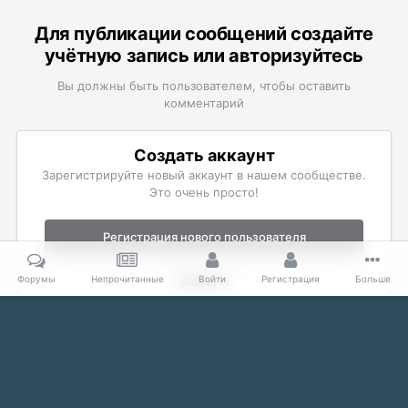
Для публикации сообщений создайте
учётную запись или авторизуйтесь
Вы должны быть пользователем, чтобы оставить
комментарий
Создать аккаунт
Зарегистрируйте новый аккаунт в нашем сообществе.
Это очень просто!
Регистрация нового пользователя
Войти
Форумы
Непрочитанные
Войти
Регистрация
Больше
Уже есть аккаунт? Войти в систему.
Войти