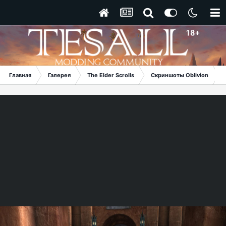
Главная
Галерея
The Elder Scrolls
Скриншоты Oblivion