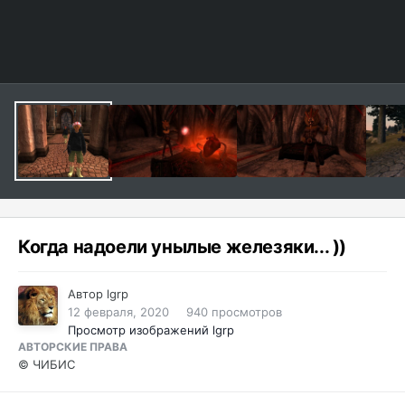
Когда надоели унылые железяки... ))
Автор
lgrp
12 февраля, 2020
940 просмотров
Просмотр изображений lgrp
АВТОРСКИЕ ПРАВА
© ЧИБИС