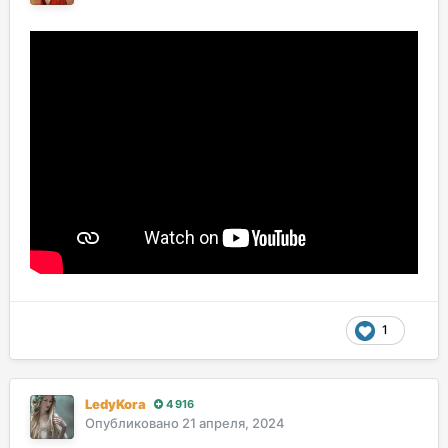
1
LedyKora
4 916
Опубликовано
21 апреля, 2024