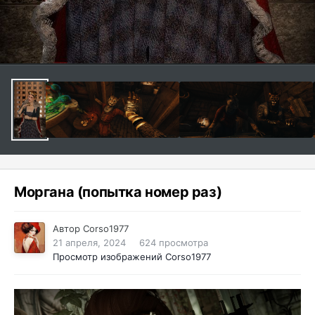
Моргана (попытка номер раз)
Автор
Corso1977
21 апреля, 2024
624 просмотра
Просмотр изображений Corso1977