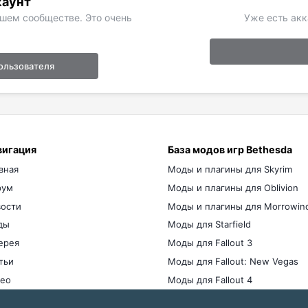
каунт
ашем сообществе. Это очень
Уже есть акк
ользователя
вигация
База модов игр Bethesda
вная
Моды и плагины для Skyrim
рум
Моды и плагины для Oblivion
ости
Моды и плагины для Morrowin
ды
Моды для Starfield
ерея
Моды для Fallout 3
тьи
Моды для Fallout: New Vegas
ео
Моды для Fallout 4
мы