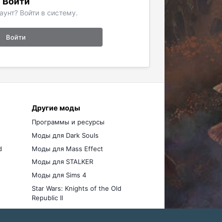
Войти
аунт? Войти в систему.
Войти
Другие моды
Программы и ресурсы
Моды для Dark Souls
d
Моды для Mass Effect
Моды для STALKER
Моды для Sims 4
Star Wars: Knights of the Old
Republic II
Моды для Stellaris