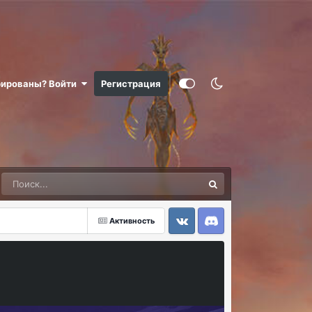
рированы? Войти
Регистрация
Активность
VK
Discord