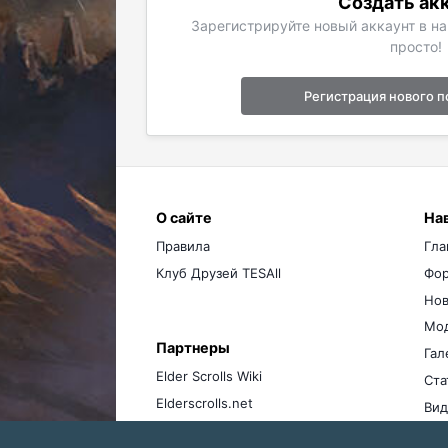
Создать ак
Зарегистрируйте новый аккаунт в н
просто!
Регистрация нового п
О сайте
На
Правила
Гла
Клуб Друзей TESAll
Фо
Нов
Мо
Партнеры
Гал
Elder Scrolls Wiki
Ста
Elderscrolls.net
Вид
Ме