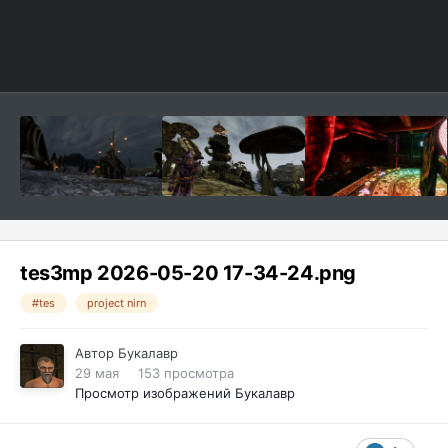
tes3mp 2026-05-20 17-34-24.png
#tes
project nirn
Автор
Букалавр
29 мая
153 просмотра
Просмотр изображений Букалавр