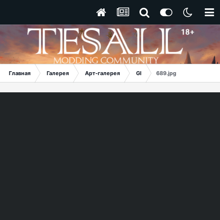
Главная
Галерея
Арт-галерея
GI
689.jpg