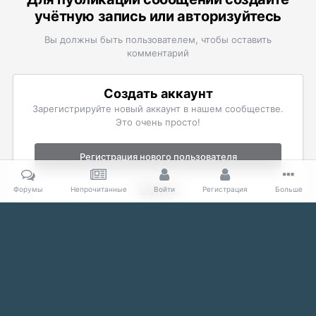
учётную запись или авторизуйтесь
Вы должны быть пользователем, чтобы оставить
комментарий
Создать аккаунт
Зарегистрируйте новый аккаунт в нашем сообществе.
Это очень просто!
Регистрация нового пользователя
Войти
Форумы
Непрочитанные
Войти
Регистрация
Больше
Уже есть аккаунт? Войти в систему.
Войти
Главная
Галерея
Арт-галерея
GI
689.jpg