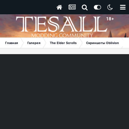
Главная
Галерея
The Elder Scrolls
Скриншоты Oblivion