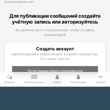
Комментариев нет
Для публикации сообщений создайте
учётную запись или авторизуйтесь
Вы должны быть пользователем, чтобы оставить
комментарий
Создать аккаунт
Зарегистрируйте новый аккаунт в нашем сообществе.
Это очень просто!
Регистрация нового пользователя
Войти
Форумы
Непрочитанные
Войти
Регистрация
Больше
Уже есть аккаунт? Войти в систему.
Войти