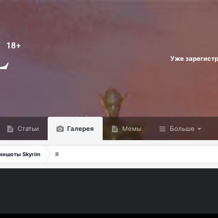
Уже зарегист
Статьи
Галерея
Мемы
Больше
иншоты Skyrim
Я