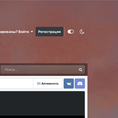
рированы? Войти
Регистрация
Активность
VK
Discord