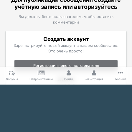
учётную запись или авторизуйтесь
Вы должны быть пользователем, чтобы оставить
комментарий
Создать аккаунт
Зарегистрируйте новый аккаунт в нашем сообществе.
Это очень просто!
Регистрация нового пользователя
Войти
Форумы
Непрочитанные
Войти
Регистрация
Больше
Уже есть аккаунт? Войти в систему.
Войти
Главная
Галерея
The Elder Scrolls
Скриншоты Oblivion
J