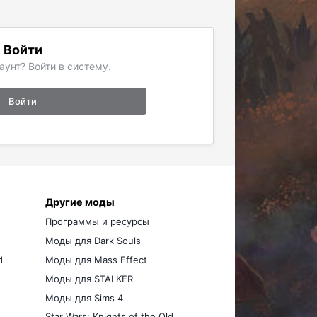
Войти
аунт? Войти в систему.
Войти
Другие моды
Программы и ресурсы
Моды для Dark Souls
d
Моды для Mass Effect
Моды для STALKER
Моды для Sims 4
Star Wars: Knights of the Old