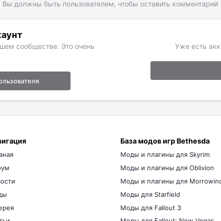
Вы должны быть пользователем, чтобы оставить комментарий
каунт
ашем сообществе. Это очень
Уже есть акк
ользователя
вигация
База модов игр Bethesda
вная
Моды и плагины для Skyrim
рум
Моды и плагины для Oblivion
ости
Моды и плагины для Morrowin
ды
Моды для Starfield
ерея
Моды для Fallout 3
тьи
Моды для Fallout: New Vegas