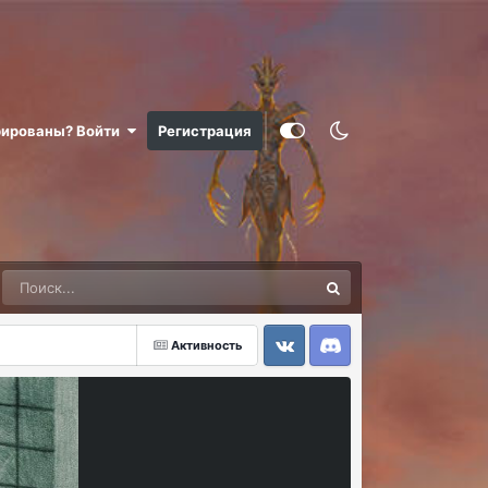
рированы? Войти
Регистрация
Активность
VK
Discord