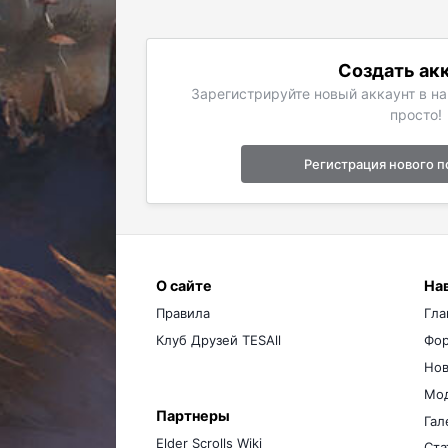
Создать ак
Зарегистрируйте новый аккаунт в н
просто!
Регистрация нового п
О сайте
На
Правила
Гла
Клуб Друзей TESAll
Фо
Нов
Мо
Партнеры
Гал
Elder Scrolls Wiki
Ста