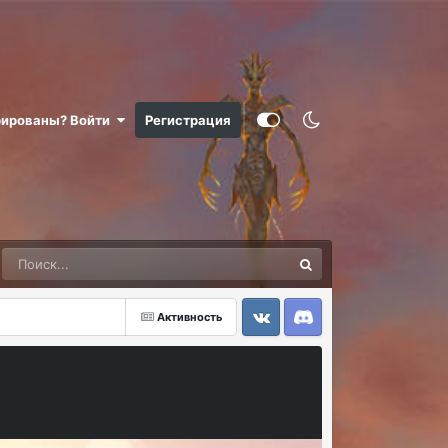
рированы? Войти
Регистрация
Активность
VK
Discord