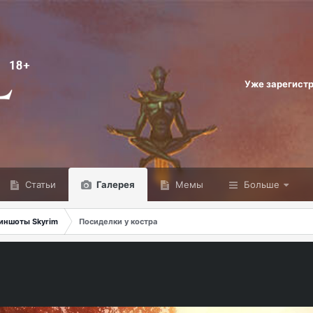
Уже зарегист
Статьи
Галерея
Мемы
Больше
иншоты Skyrim
Посиделки у костра