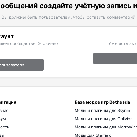
ообщений создайте учётную запись 
Вы должны быть пользователем, чтобы оставить комментарий
каунт
ашем сообществе. Это очень
Уже есть акк
ользователя
вигация
База модов игр Bethesda
вная
Моды и плагины для Skyrim
рум
Моды и плагины для Oblivion
ости
Моды и плагины для Morrowin
ды
Моды для Starfield