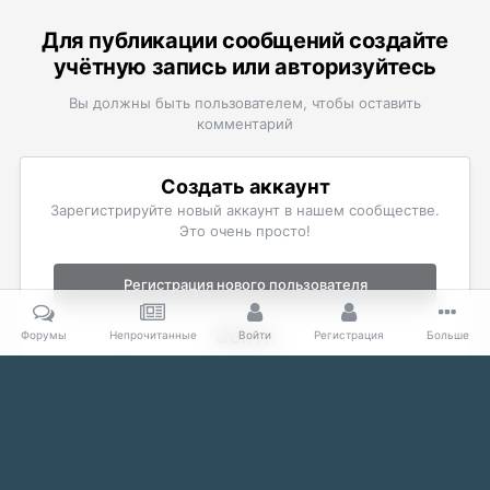
Для публикации сообщений создайте
учётную запись или авторизуйтесь
Вы должны быть пользователем, чтобы оставить
комментарий
Создать аккаунт
Зарегистрируйте новый аккаунт в нашем сообществе.
Это очень просто!
Регистрация нового пользователя
Войти
Форумы
Непрочитанные
Войти
Регистрация
Больше
Уже есть аккаунт? Войти в систему.
Войти