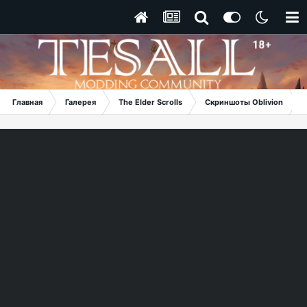
Главная
Галерея
The Elder Scrolls
Скриншоты Oblivion