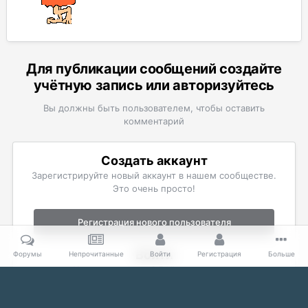
Для публикации сообщений создайте
учётную запись или авторизуйтесь
Вы должны быть пользователем, чтобы оставить
комментарий
Создать аккаунт
Зарегистрируйте новый аккаунт в нашем сообществе.
Это очень просто!
Регистрация нового пользователя
Войти
Форумы
Непрочитанные
Войти
Регистрация
Больше
Уже есть аккаунт? Войти в систему.
Войти