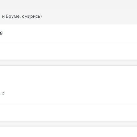
е и Бруме, смирись)
:D