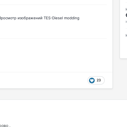
Просмотр изображений TES-Diesel modding
23
рово .