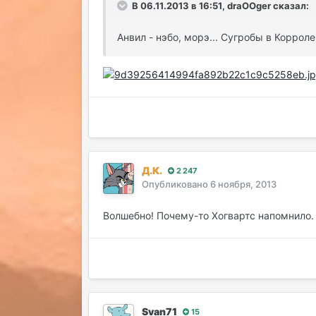
В 06.11.2013 в 16:51, draOOger сказал:
Анвил - нэбо, морэ... Сугробы в Коррол
Д.К.
2 247
Опубликовано
6 ноября, 2013
Волшебно! Почему-то Хогвартс напомнило. 
Svan71
15