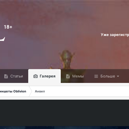
Уже зарегист
Статьи
Галерея
Мемы
Больше
иншоты Oblivion
Анвил