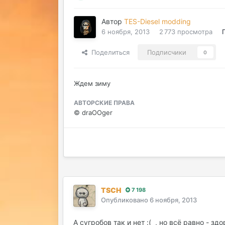
Автор
TES-Diesel modding
6 ноября, 2013
2 773 просмотра
Поделиться
Подписчики
0
Ждем зиму
АВТОРСКИЕ ПРАВА
© draOOger
TSCH
7 198
Опубликовано
6 ноября, 2013
А сугробов так и нет :( , но всё равно - здо