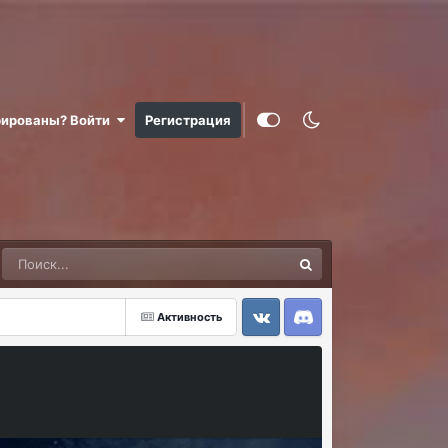
рированы? Войти
Регистрация
Активность
VK
Discord