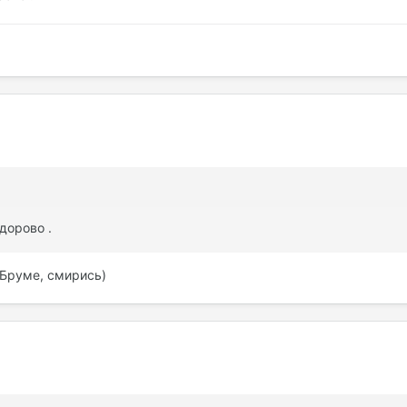
здорово .
 Бруме, смирись)