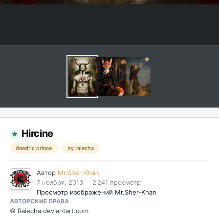
Hircine
daedric prince
by raiecha
Автор
Mr.Sher-Khan
7 ноября, 2013
2 241 просмотр
Просмотр изображений Mr.Sher-Khan
АВТОРСКИЕ ПРАВА
© Raiecha.deviantart.com