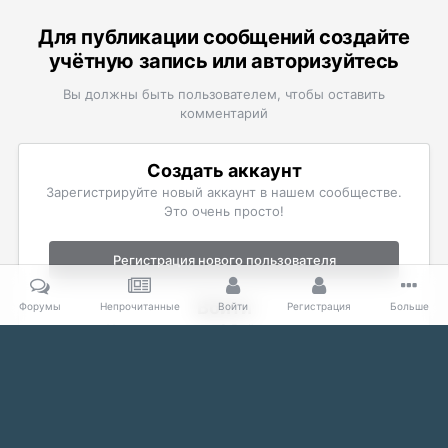
Для публикации сообщений создайте
учётную запись или авторизуйтесь
Вы должны быть пользователем, чтобы оставить
комментарий
Создать аккаунт
Зарегистрируйте новый аккаунт в нашем сообществе.
Это очень просто!
Регистрация нового пользователя
Войти
Форумы
Непрочитанные
Войти
Регистрация
Больше
Уже есть аккаунт? Войти в систему.
Войти